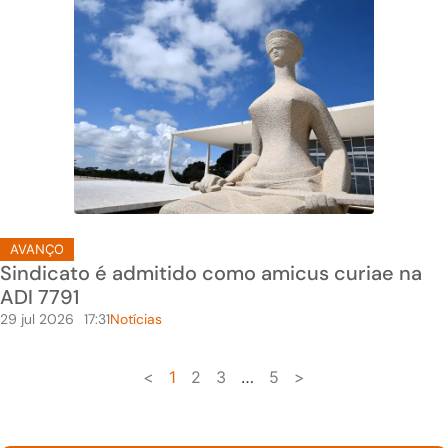
AVANÇO
Sindicato é admitido como amicus curiae na
ADI 7791
29 jul 2026
17:31
Notícias
<
1
2
3
…
5
>