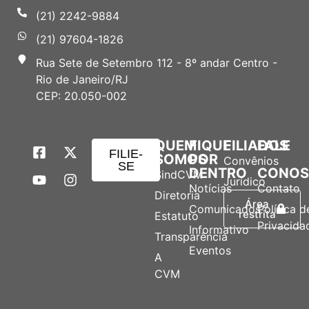
(21) 2242-9884
(21) 97604-1826
Rua Sete de Setembro 112 - 8º andar Centro -
Rio de Janeiro/RJ
CEP: 20.050-002
QUEM
FIQUE
FILIADOS
FALE
FILIE-
SOMOS
POR
Convênios
SE
DENTRO
CONO
SindCVM
Jurídico
Notícias
Contato
Diretoria
Área
Comunicados
Política d
restrita
Estatuto
Privacida
Informativo
Transparência
Eventos
A
CVM