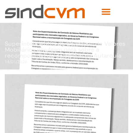
Superintendentes da Comissão de Valores
Mobiliários divulgam nota sobre a
recomposição do colegiado da Autarquia
14/01/2026