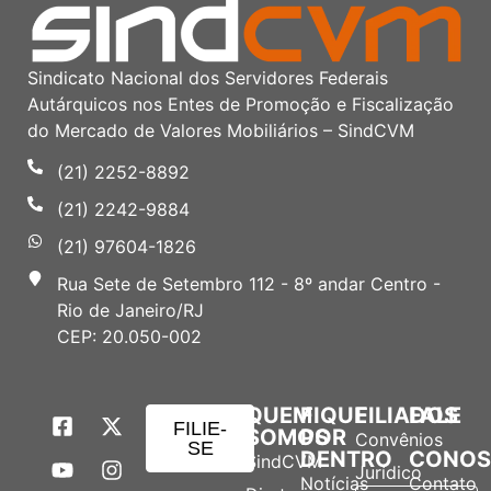
Sindicato Nacional dos Servidores Federais
Autárquicos nos Entes de Promoção e Fiscalização
do Mercado de Valores Mobiliários – SindCVM
(21) 2252-8892
(21) 2242-9884
(21) 97604-1826
Rua Sete de Setembro 112 - 8º andar Centro -
Rio de Janeiro/RJ
CEP: 20.050-002
QUEM
FIQUE
FILIADOS
FALE
FILIE-
SOMOS
POR
Convênios
SE
DENTRO
CONO
SindCVM
Jurídico
Notícias
Contato