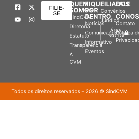
QUEM
FIQUE
FILIADOS
FALE
FILIE-
SOMOS
POR
Convênios
SE
DENTRO
CONO
SindCVM
Jurídico
Notícias
Contato
Diretoria
Área
Comunicados
Política d
restrita
Estatuto
Privacida
Informativo
Transparência
Eventos
A
CVM
Todos os direitos reservados – 2026 © SindCVM