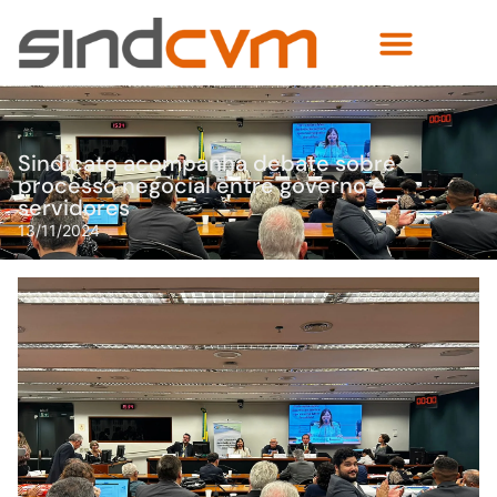
Sindicato acompanha debate sobre
processo negocial entre governo e
servidores
13/11/2024