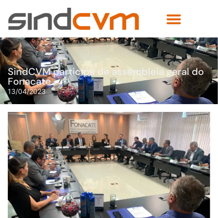
SindCVM participa de assembleia geral do
Fonacate
13/04/2023