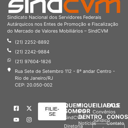
Sindicato Nacional dos Servidores Federais
Autárquicos nos Entes de Promoção e Fiscalização
do Mercado de Valores Mobiliários – SindCVM
(21) 2252-8892
(21) 2242-9884
(21) 97604-1826
Rua Sete de Setembro 112 - 8º andar Centro -
Rio de Janeiro/RJ
CEP: 20.050-002
QUEM
FIQUE
FILIADOS
FALE
FILIE-
SOMOS
POR
Convênios
SE
DENTRO
CONO
SindCVM
Jurídico
Notícias
Contato
Diretoria