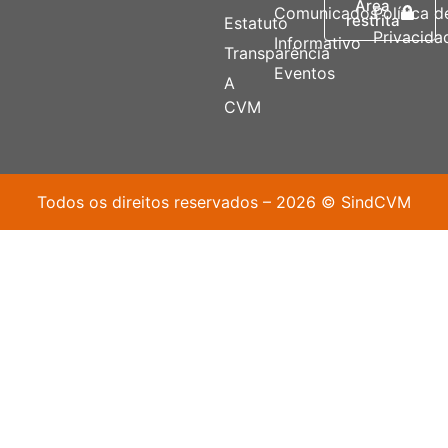
Área
Comunicados
Política d
restrita
Estatuto
Privacida
Informativo
Transparência
Eventos
A
CVM
Todos os direitos reservados – 2026 © SindCVM