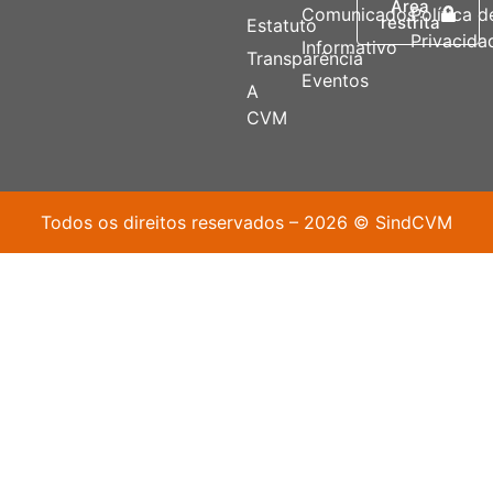
Área
Comunicados
Política d
restrita
Estatuto
Privacida
Informativo
Transparência
Eventos
A
CVM
Todos os direitos reservados – 2026 © SindCVM