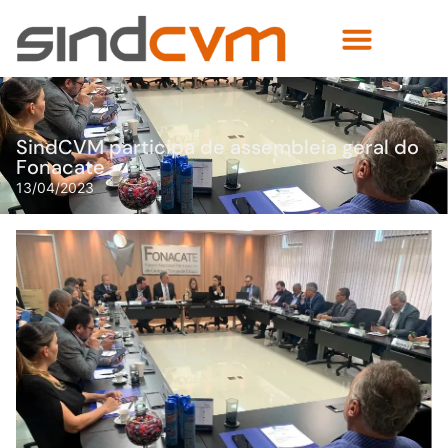
SindCVM participa de assembleia geral do
Fonacate
13/04/2023