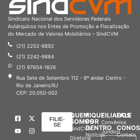
Sindicato Nacional dos Servidores Federais
Autárquicos nos Entes de Promoção e Fiscalização
do Mercado de Valores Mobiliários – SindCVM
(21) 2252-8892
(21) 2242-9884
(21) 97604-1826
Rua Sete de Setembro 112 - 8º andar Centro -
Rio de Janeiro/RJ
CEP: 20.050-002
QUEM
FIQUE
FILIADOS
FALE
FILIE-
SOMOS
POR
Convênios
SE
DENTRO
CONO
SindCVM
Jurídico
Notícias
Contato
Diretoria