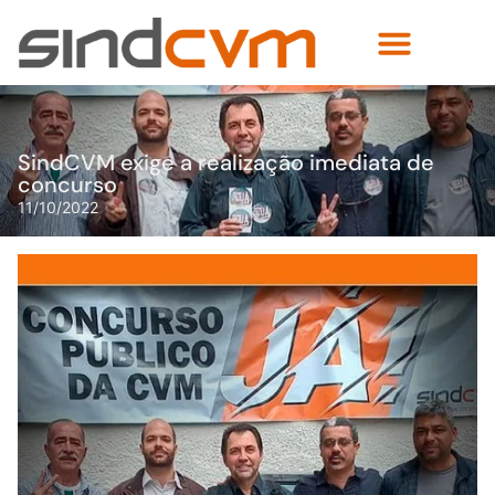
SindCVM exige a realização imediata de
concurso
11/10/2022