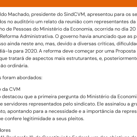
svaldo Machado, presidente do SindCVM, apresentou para os 
dos no auditório um relato da reunião com representantes da
 de Pessoas do Ministério da Economia, ocorrida no dia 20
a Reforma Administrativa. O governo havia anunciado que as 
o ainda neste ano, mas, devido a diversas críticas, dificulda
 adiá-la para 2020. A reforma deve começar por uma Propost
que tratará de aspectos mais estruturantes, e, posteriorment
ão ordinária.
s foram abordados:
de da CVM
 destacou que a primeira pergunta do Ministério da Economi
e servidores representados pelo sindicato. Ele assinalou a g
o, apontando para a necessidade e a importância da repres
 confere legitimidade a seus pleitos.
dores