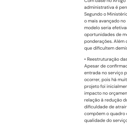
Com base no Artigo 4
administrativa é per
Segundo o Ministéri
o mais avançado no 
modelo seria efetiv
oportunidades de mel
ponderações. Além d
que dificultem demis
• Reestruturação das
Apesar de confirmad
entrada no serviço 
ocorrer, pois há mui
projeto foi inicialm
impacto no orçament
relação à redução d
dificuldade de atra
compõem o quadro de
qualidade do serviç