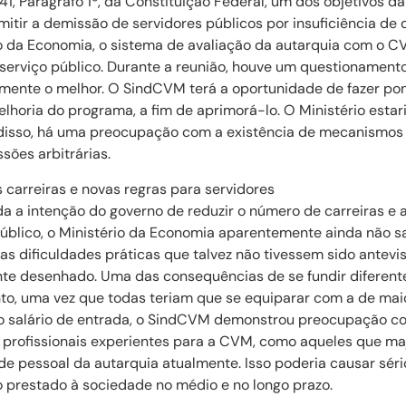
1, Parágrafo 1º, da Constituição Federal, um dos objetivos d
mitir a demissão de servidores públicos por insuficiência d
o da Economia, o sistema de avaliação da autarquia com o C
serviço público. Durante a reunião, houve um questionament
amente o melhor. O SindCVM terá a oportunidade de fazer p
horia do programa, a fim de aprimorá-lo. O Ministério estar
isso, há uma preocupação com a existência de mecanismos 
sões arbitrárias.
 carreiras e novas regras para servidores
a a intenção do governo de reduzir o número de carreiras e
público, o Ministério da Economia aparentemente ainda não s
tas dificuldades práticas que talvez não tivessem sido antev
ente desenhado. Uma das consequências de se fundir diferente
o, uma vez que todas teriam que se equiparar com a de maio
o salário de entrada, o SindCVM demonstrou preocupação co
ir profissionais experientes para a CVM, como aqueles que ma
 pessoal da autarquia atualmente. Isso poderia causar séri
o prestado à sociedade no médio e no longo prazo.