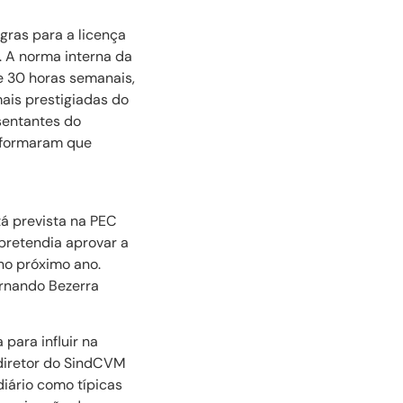
gras para a licença
. A norma interna da
e 30 horas semanais,
ais prestigiadas do
sentantes do
nformaram que
á prevista na PEC
pretendia aprovar a
no próximo ano.
ernando Bezerra
para influir na
diretor do SindCVM
diário como típicas