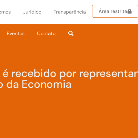
Área restrita
omos
Jurídico
Transparência
Eventos
Contato
é recebido por representa
io da Economia