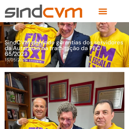
SindCVM defende garantias dos servidores
da Autarquia na tramitação da PEC
65/2023
15/05/2026