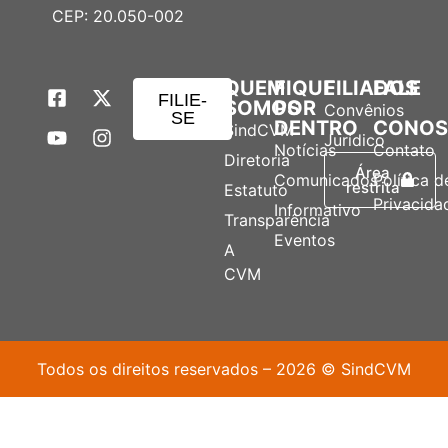
CEP: 20.050-002
QUEM
FIQUE
FILIADOS
FALE
FILIE-
SOMOS
POR
Convênios
SE
DENTRO
CONO
SindCVM
Jurídico
Notícias
Contato
Diretoria
Área
Comunicados
Política d
restrita
Estatuto
Privacida
Informativo
Transparência
Eventos
A
CVM
Todos os direitos reservados – 2026 © SindCVM