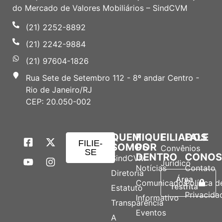
do Mercado de Valores Mobiliários – SindCVM
(21) 2252-8892
(21) 2242-9884
(21) 97604-1826
Rua Sete de Setembro 112 - 8º andar Centro -
Rio de Janeiro/RJ
CEP: 20.050-002
QUEM
FIQUE
FILIADOS
FALE
FILIE-
SOMOS
POR
Convênios
SE
DENTRO
CONO
SindCVM
Jurídico
Notícias
Contato
Diretoria
Área
Comunicados
Política d
restrita
Estatuto
Privacida
Informativo
Transparência
Eventos
A