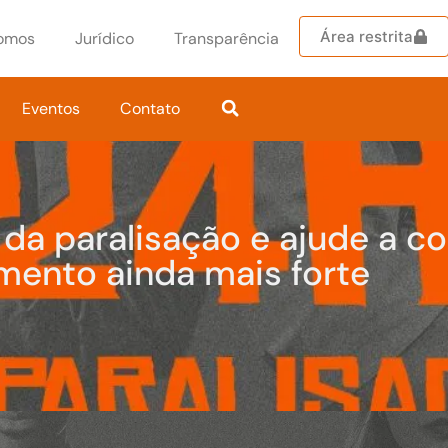
Área restrita
omos
Jurídico
Transparência
Eventos
Contato
 da paralisação e ajude a co
ento ainda mais forte