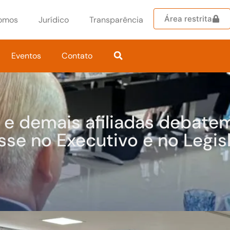
Área restrita
omos
Jurídico
Transparência
Eventos
Contato
e demais afiliadas debate
sse no Executivo e no Legis