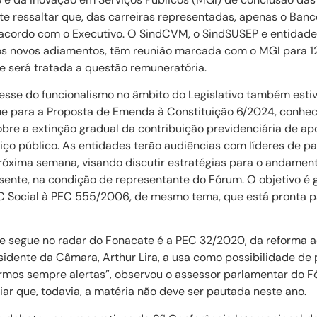
nte ressaltar que, das carreiras representadas, apenas o Banco
 acordo com o Executivo. O SindCVM, o SindSUSEP e entidade
ós novos adiamentos, têm reunião marcada com o MGI para 12
 será tratada a questão remuneratória.
resse do funcionalismo no âmbito do Legislativo também est
ue para a Proposta de Emenda à Constituição 6/2024, conhe
obre a extinção gradual da contribuição previdenciária de a
viço público. As entidades terão audiências com líderes de p
óxima semana, visando discutir estratégias para o andament
ente, na condição de representante do Fórum. O objetivo é g
 Social à PEC 555/2006, de mesmo tema, que está pronta pa
ue segue no radar do Fonacate é a PEC 32/2020, da reforma a
idente da Câmara, Arthur Lira, a usa como possibilidade de 
rmos sempre alertas”, observou o assessor parlamentar do 
liar que, todavia, a matéria não deve ser pautada neste ano.