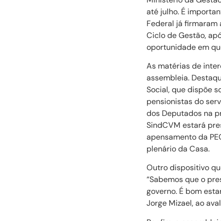
até julho. É importa
Federal já firmaram
Ciclo de Gestão, ap
oportunidade em que
As matérias de inte
assembleia. Destaq
Social, que dispõe s
pensionistas do ser
dos Deputados na pr
SindCVM estará pres
apensamento da PEC
plenário da Casa.
Outro dispositivo q
“Sabemos que o pres
governo. É bom esta
Jorge Mizael, ao ava