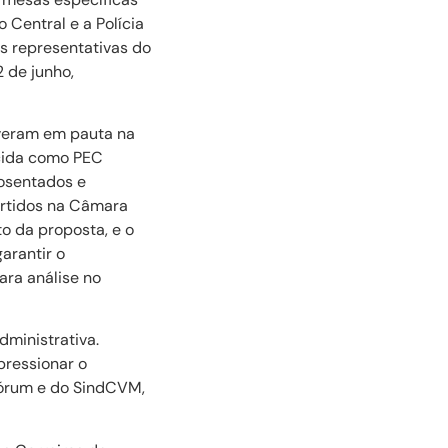
 Central e a Polícia
s representativas do
 de junho,
iveram em pauta na
cida como PEC
posentados e
artidos na Câmara
o da proposta, e o
arantir o
ra análise no
dministrativa.
pressionar o
Fórum e do SindCVM,