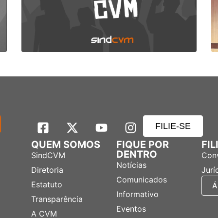
FILIE-SE
QUEM SOMOS
FIQUE POR
FI
DENTRO
SindCVM
Con
Notícias
Diretoria
Jurí
Comunicados
Estatuto
Á
Informativo
Transparência
Eventos
A CVM