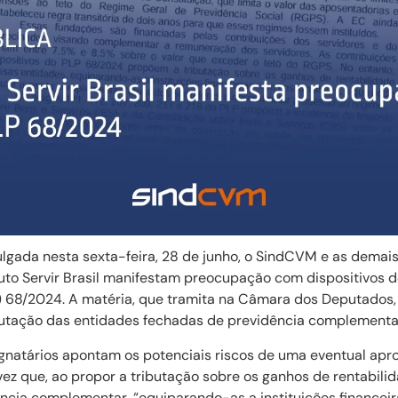
ulgada nesta sexta-feira, 28 de junho, o SindCVM e as demai
tuto Servir Brasil manifestam preocupação com dispositivos d
68/2024. A matéria, que tramita na Câmara dos Deputados, 
ibutação das entidades fechadas de previdência complementa
gnatários apontam os potenciais riscos de uma eventual apr
ez que, ao propor a tributação sobre os ganhos de rentabilid
ncia complementar, “equiparando-as a instituições financeir