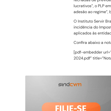
lucrativos”, o PLP e
adesão ao regime”, 
O Instituto Servir B
incidência do Impost
aplicados às entida
Confira abaixo a not
[pdf-embedder url=
2024.pdf” title=”No