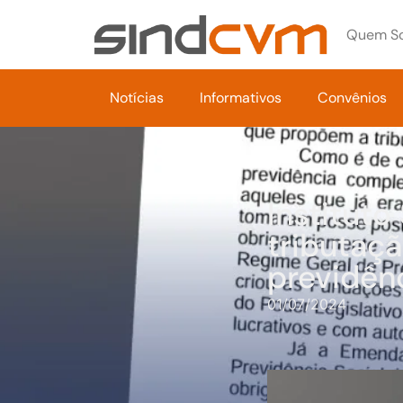
Quem S
Notícias
Informativos
Convênios
Instituto
tributaç
previdên
01/07/2024