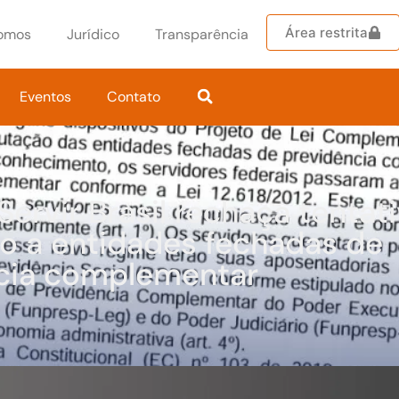
Área restrita
omos
Jurídico
Transparência
Eventos
Contato
 Servir Brasil rechaça tentat
ão a entidades fechadas de
cia complementar