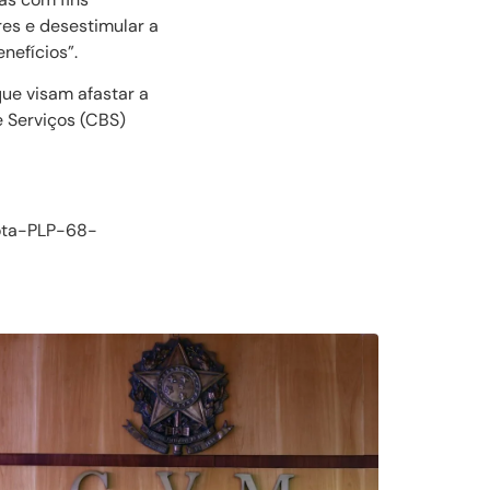
res e desestimular a
nefícios”.
que visam afastar a
e Serviços (CBS)
ota-PLP-68-