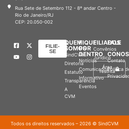
Rua Sete de Setembro 112 - 8º andar Centro -
Rio de Janeiro/RJ
CEP: 20.050-002
QUEM
FIQUE
FILIADOS
FALE
FILIE-
SOMOS
POR
Convênios
SE
DENTRO
CONO
SindCVM
Jurídico
Notícias
Contato
Diretoria
Área
Comunicados
Política d
restrita
Estatuto
Privacida
Informativo
Transparência
Eventos
A
CVM
Todos os direitos reservados – 2026 © SindCVM