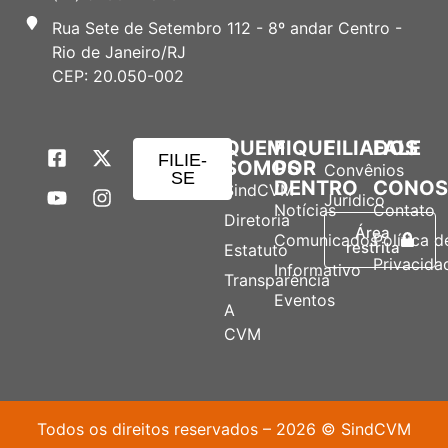
Rua Sete de Setembro 112 - 8º andar Centro -
Rio de Janeiro/RJ
CEP: 20.050-002
QUEM
FIQUE
FILIADOS
FALE
FILIE-
SOMOS
POR
Convênios
SE
DENTRO
CONO
SindCVM
Jurídico
Notícias
Contato
Diretoria
Área
Comunicados
Política d
restrita
Estatuto
Privacida
Informativo
Transparência
Eventos
A
CVM
Todos os direitos reservados – 2026 © SindCVM