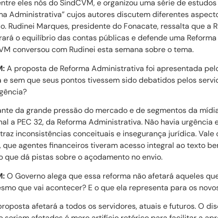
dentre eles nós do SindCVM, e organizou uma série de estud
a Administrativa” cujos autores discutem diferentes aspecto
co. Rudinei Marques, presidente do Fonacate, ressalta que a 
rará o equilíbrio das contas públicas e defende uma Reforma 
CVM conversou com Rudinei esta semana sobre o tema.
M:
A proposta de Reforma Administrativa foi apresentada pel
e sem que seus pontos tivessem sido debatidos pelos servi
rgência?
nte da grande pressão do mercado e de segmentos da mídia,
al a PEC 32, da Reforma Administrativa. Não havia urgência 
 traz inconsistências conceituais e insegurança jurídica. Vale
, que agentes financeiros tiveram acesso integral ao texto b
 o que dá pistas sobre o açodamento no envio.
M:
O Governo alega que essa reforma não afetará aqueles que 
esmo que vai acontecer? E o que ela representa para os novo
roposta afetará a todos os servidores, atuais e futuros. O di
o seriam afetados é mero artifício retórico para facilitar a a