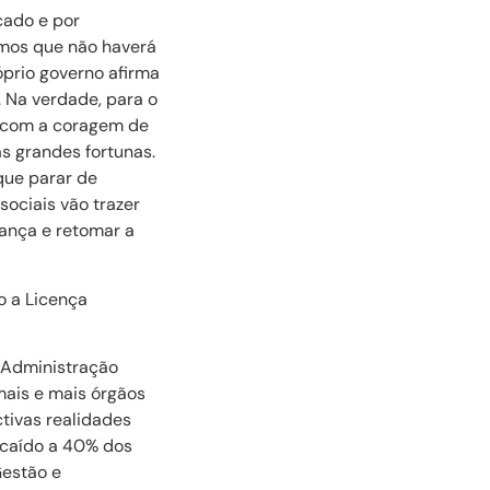
cado e por
emos que não haverá
óprio governo afirma
. Na verdade, para o
a, com a coragem de
s grandes fortunas.
que parar de
sociais vão trazer
rança e retomar a
o a Licença
 Administração
mais e mais órgãos
ivas realidades
a caído a 40% dos
Gestão e