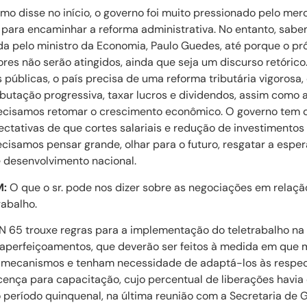
o disse no início, o governo foi muito pressionado pelo mer
para encaminhar a reforma administrativa. No entanto, sab
a pelo ministro da Economia, Paulo Guedes, até porque o pr
ores não serão atingidos, ainda que seja um discurso retórico
s públicas, o país precisa de uma reforma tributária vigoros
butação progressiva, taxar lucros e dividendos, assim como a
recisamos retomar o crescimento econômico. O governo tem 
ectativas de que cortes salariais e redução de investimentos 
cisamos pensar grande, olhar para o futuro, resgatar a espe
 desenvolvimento nacional.
M:
O que o sr. pode nos dizer sobre as negociações em relaçã
rabalho.
N 65 trouxe regras para a implementação do teletrabalho na
 aperfeiçoamentos, que deverão ser feitos à medida em que 
mecanismos e tenham necessidade de adaptá-los às respect
icença para capacitação, cujo percentual de liberações havi
 período quinquenal, na última reunião com a Secretaria de 