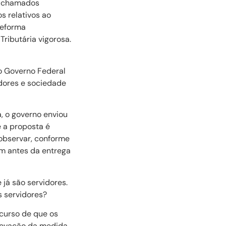
os chamados
s relativos ao
Reforma
Tributária vigorosa.
o Governo Federal
dores e sociedade
 o governo enviou
e a proposta é
 observar, conforme
em antes da entrega
já são servidores.
s servidores?
scurso de que os
provação da medida.