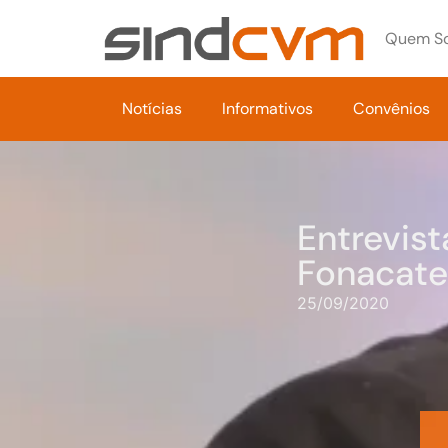
Quem S
Notícias
Informativos
Convênios
Entrevist
Fonacate
25/09/2020