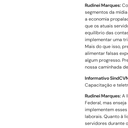
Rudinei Marques:
Com
segmentos da mídia 
a economia propalad
que os atuais servid
equilíbrio das conta
implementar uma tri
Mais do que isso, p
alimentar falsas exp
algum progresso. Pre
nossa caminhada de
Informativo SindCV
Capacitação e telet
Rudinei Marques:
A I
Federal, mas enseja
implementem esses 
laborais. Quanto à l
servidores durante o