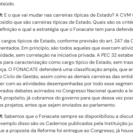
nteúdo.
M:
E o que vai mudar nas carreiras típicas de Estado? A CVM 
ídio que são carreiras típicas de Estado. Quais são os crité
efinição e qual a estratégia que o Fonacate tem para defende
cargos típicos de Estado, conforme previsão do art. 247 da C
entados. Em princípio, são todos aqueles que exercem ativid
idade, sem correlação na iniciativa privada. A PEC 32 estabel
rios para caracterização como cargo típico de Estado, sem traze
eça. O FONACATE defenderá uma classificação ampla, que a
o Ciclo de Gestão, assim como as demais carreiras das entida
a ver com as atividades desempenhadas por todo esse segmen
erados debates acirrados no Congresso Nacional quando a l
 A propósito, já cobramos do governo para que dessa vez pos
s projetos, antes que sejam enviados ao parlamento.
M:
Sabemos que o Fonacate sempre se disponibilizou a discut
exemplo disso são os Cadernos publicados pela Instituição j
ue a proposta da Reforma foi entregue ao Congresso, já houv