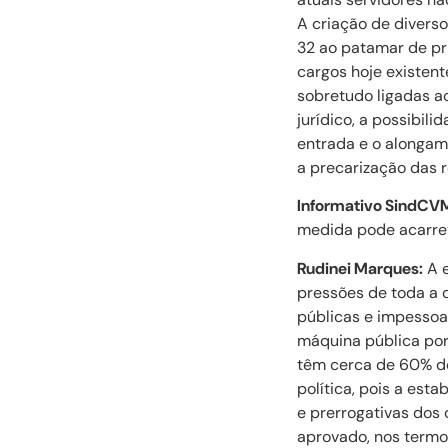
A criação de diverso
32 ao patamar de pri
cargos hoje existen
sobretudo ligadas ao
jurídico, a possibil
entrada e o alongam
a precarização das r
Informativo SindCV
medida pode acarre
Rudinei Marques:
A e
pressões de toda a 
públicas e impessoal
máquina pública por 
têm cerca de 60% do
política, pois a est
e prerrogativas dos 
aprovado, nos term