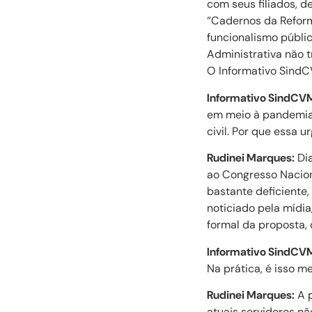
com seus filiados, 
“Cadernos da Reform
funcionalismo públi
Administrativa não t
O Informativo Sind
Informativo SindCV
em meio à pandemia 
civil. Por que essa u
Rudinei Marques:
Dia
ao Congresso Nacion
bastante deficiente,
noticiado pela mídia
formal da proposta,
Informativo SindCV
Na prática, é isso m
Rudinei Marques:
A p
atuais servidores nã