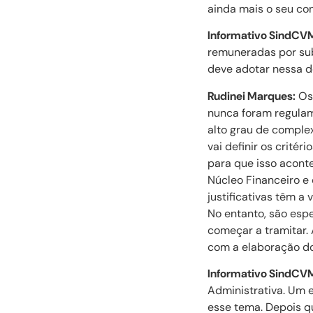
ainda mais o seu co
Informativo SindCV
remuneradas por subs
deve adotar nessa d
Rudinei Marques:
Os 
nunca foram regulam
alto grau de complex
vai definir os crité
para que isso acont
Núcleo Financeiro e 
justificativas têm 
No entanto, são esp
começar a tramitar.
com a elaboração do
Informativo SindCV
Administrativa. Um 
esse tema. Depois q