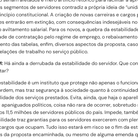
s segmentos de servidores contradiz a própria ideia de “uni
ncípio constitucional. A criação de novas carreiras e cargos
tes entrarão em extinção, com consequências indesejáveis no 
 aviltamento salarial. Para os novos, a quebra da estabilidad
idade de contratação pelo regime de emprego, o rebaixamento
ento das tabelas, enfim, diversos aspectos da proposta, cas
elações de trabalho no serviço público.
M:
Há ainda a derrubada da estabilidade do servidor. Que co
tar?
stabilidade é um instituto que protege não apenas o funcion
ordem, mas traz segurança à sociedade quanto à continuidade
idade dos serviços prestados. Evita, ainda, que haja o apar
apaniguados políticos, coisa não rara de ocorrer, sobretudo
s 11,5 milhões de servidores públicos do país. Impede, també
abilidade traz garantias para os servidores exercerem com ple
cargos que ocupam. Tudo isso estará em risco se o fim da est
os da proposta encaminhada, ou mesmo de alguma emenda qu