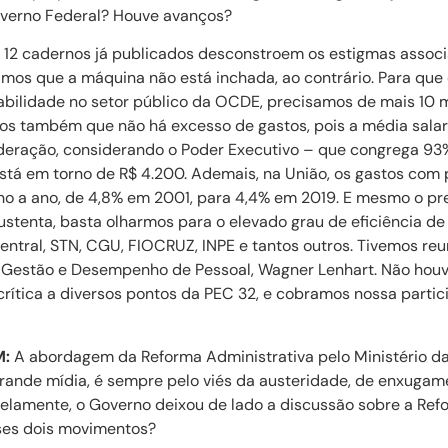
overno Federal? Houve avanços?
12 cadernos já publicados desconstroem os estigmas associ
amos que a máquina não está inchada, ao contrário. Para que 
ilidade no setor público da OCDE, precisamos de mais 10 
os também que não há excesso de gastos, pois a média salari
federação, considerando o Poder Executivo – que congrega 93
está em torno de R$ 4.200. Ademais, na União, os gastos com
no a ano, de 4,8% em 2001, para 4,4% em 2019. E mesmo o pr
sustenta, basta olharmos para o elevado grau de eficiência d
tral, STN, CGU, FIOCRUZ, INPE e tantos outros. Tivemos re
 Gestão e Desempenho de Pessoal, Wagner Lenhart. Não houv
rítica a diversos pontos da PEC 32, e cobramos nossa parti
M:
A abordagem da Reforma Administrativa pelo Ministério da
grande mídia, é sempre pelo viés da austeridade, de enxugam
lelamente, o Governo deixou de lado a discussão sobre a Refo
sses dois movimentos?