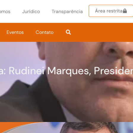
Área restrita
omos
Jurídico
Transparência
Eventos
Contato
a: Rudinei Marques, Preside