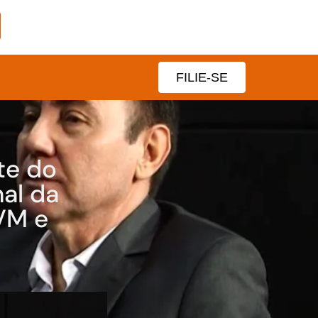
FILIE-SE
te do
al da
VM e