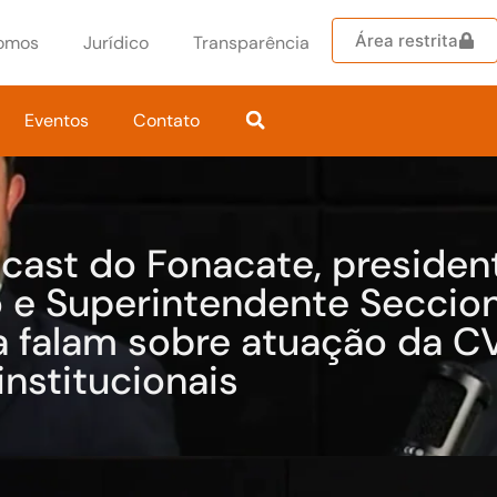
Área restrita
omos
Jurídico
Transparência
Eventos
Contato
cast do Fonacate, presiden
o e Superintendente Seccion
a falam sobre atuação da C
institucionais