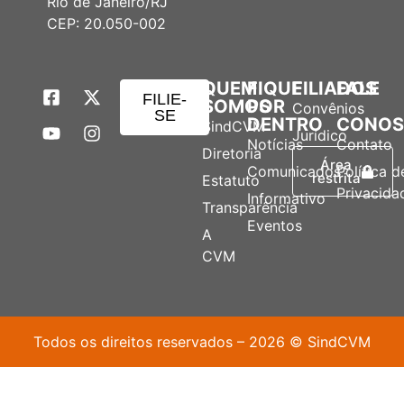
Rio de Janeiro/RJ
CEP: 20.050-002
QUEM
FIQUE
FILIADOS
FALE
FILIE-
SOMOS
POR
Convênios
SE
DENTRO
CONO
SindCVM
Jurídico
Notícias
Contato
Diretoria
Área
Comunicados
Política d
restrita
Estatuto
Privacida
Informativo
Transparência
Eventos
A
CVM
Todos os direitos reservados – 2026 © SindCVM