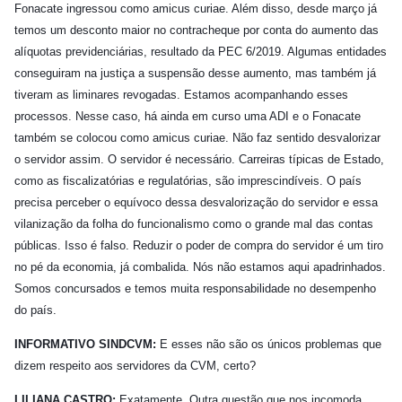
Fonacate ingressou como amicus curiae. Além disso, desde março já
temos um desconto maior no contracheque por conta do aumento das
alíquotas previdenciárias, resultado da PEC 6/2019. Algumas entidades
conseguiram na justiça a suspensão desse aumento, mas também já
tiveram as liminares revogadas. Estamos acompanhando esses
processos. Nesse caso, há ainda em curso uma ADI e o Fonacate
também se colocou como amicus curiae. Não faz sentido desvalorizar
o servidor assim. O servidor é necessário. Carreiras típicas de Estado,
como as fiscalizatórias e regulatórias, são imprescindíveis. O país
precisa perceber o equívoco dessa desvalorização do servidor e essa
vilanização da folha do funcionalismo como o grande mal das contas
públicas. Isso é falso. Reduzir o poder de compra do servidor é um tiro
no pé da economia, já combalida. Nós não estamos aqui apadrinhados.
Somos concursados e temos muita responsabilidade no desempenho
do país.
INFORMATIVO SINDCVM:
E esses não são os únicos problemas que
dizem respeito aos servidores da CVM, certo?
LILIANA CASTRO:
Exatamente. Outra questão que nos incomoda