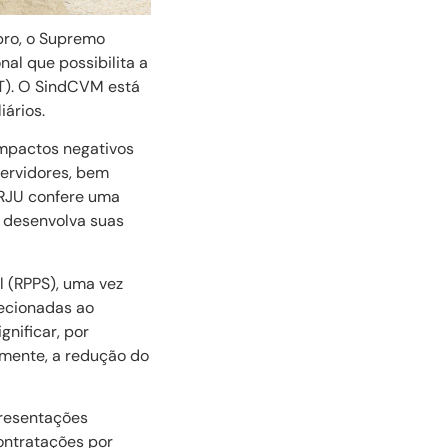
bro, o Supremo
nal que possibilita a
LT). O SindCVM está
iários.
impactos negativos
servidores, bem
 RJU confere uma
l desenvolva suas
l (RPPS), uma vez
recionadas ao
nificar, por
emente, a redução do
presentações
ontratações por