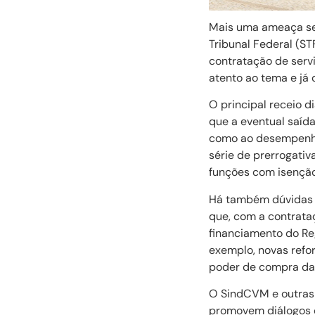
Mais uma ameaça se 
Tribunal Federal (ST
contratação de serv
atento ao tema e já 
O principal receio 
que a eventual saída
como ao desempenho 
série de prerrogativ
funções com isenção
Há também dúvidas s
que, com a contrataç
financiamento do Reg
exemplo, novas refo
poder de compra da
O SindCVM e outras 
promovem diálogos c