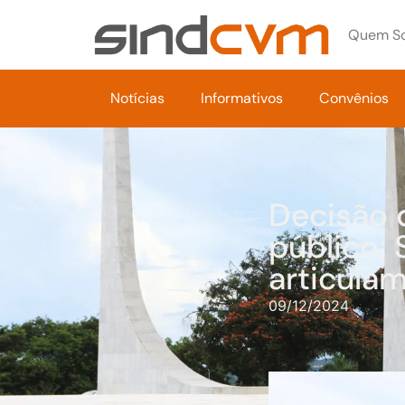
Quem S
Notícias
Informativos
Convênios
Decisão 
público;
articula
09/12/2024