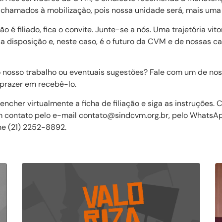
 chamados à mobilização, pois nossa unidade será, mais uma v
o é filiado, fica o convite. Junte-se a nós. Uma trajetória vi
a disposição e, neste caso, é o futuro da CVM e de nossas c
 nosso trabalho ou eventuais sugestões? Fale com um de noss
prazer em recebê-lo.
ncher virtualmente a ficha de filiação e siga as instruções.
em contato pelo e-mail contato@sindcvm.org.br, pelo WhatsA
ne (21) 2252-8892.