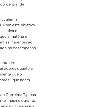
do, de grande
rticulam a
. Com este objetivo,
iciativa da
 que a matéria é
antias inerentes ao
lidade no desempenho
junto de
servidores quanto a
scenta que o
dores”, que ficam
de Carreiras Típicas
ento, mesmo durante
o da vigilância e a