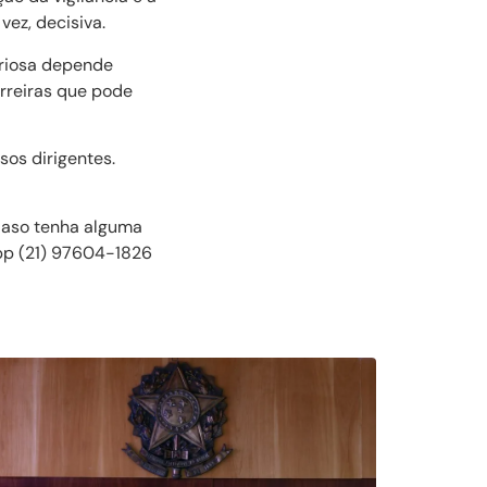
ez, decisiva.
toriosa depende
arreiras que pode
os dirigentes.
 Caso tenha alguma
pp (21) 97604-1826