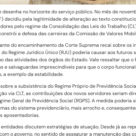
desenha no horizonte do serviço público. No mês de novem
F) decidiu pela legitimidade de alteração ao texto constitucio
idores pelo regime da Consolidação das Leis do Trabalho (C
constrói a defesa das carreiras da Comissão de Valores Mobil
diante do encaminhamento da Corte Suprema recai sobre os 
 do Regime Jurídico Único (RJU) poderia causar aos futuros 
das atividades dos órgãos do Estado. Vale ressaltar que o
as e salvaguardas imprescindíveis para que o corpo funciona
, a exemplo da estabilidade.
obre a subsistência do Regime Próprio de Previdência Socia
ão via CLT, as contribuições dos novos servidores seriam di
ime Geral de Previdência Social (RGPS). A medida poderia sig
rmas do sistema previdenciário, mais arrocho e, consequent
s aposentadorias.
entidades discutem estratégias de atuação. Desde já as re
om o governo, no sentido de assegurar a manutenção das c