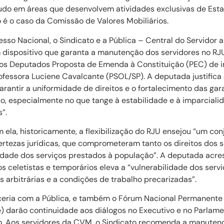
udo em áreas que desenvolvem atividades exclusivas de Esta
é o caso da Comissão de Valores Mobiliários.
so Nacional, o Sindicato e a Pública – Central do Servidor a
dispositivo que garanta a manutenção dos servidores no RJU
os Deputados Proposta de Emenda à Constituição (PEC) de in
ofessora Luciene Cavalcante (PSOL/SP). A deputada justifica
rantir a uniformidade de direitos e o fortalecimento das gar
co, especialmente no que tange à estabilidade e à imparcia
”.
ela, historicamente, a flexibilização do RJU ensejou “um con
ertezas jurídicas, que comprometeram tanto os direitos dos 
idade dos serviços prestados à população”. A deputada acre
 celetistas e temporários eleva a “vulnerabilidade dos servi
s arbitrárias e a condições de trabalho precarizadas”.
ria com a Pública, e também o Fórum Nacional Permanente 
) darão continuidade aos diálogos no Executivo e no Parlam
o. Aos servidores da CVM, o Sindicato recomenda a manutençã