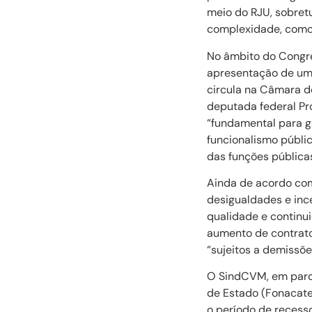
meio do RJU, sobret
complexidade, como 
No âmbito do Congres
apresentação de um 
circula na Câmara d
deputada federal Pr
“fundamental para ga
funcionalismo públi
das funções públicas
Ainda de acordo com 
desigualdades e inc
qualidade e continu
aumento de contratos
“sujeitos a demissõe
O SindCVM, em parce
de Estado (Fonacate
o período de recess