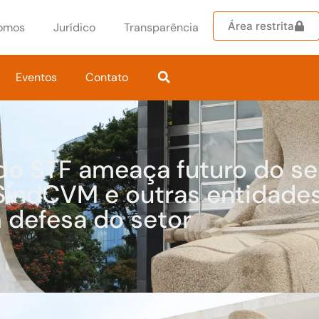
Área restrita
omos
Jurídico
Transparência
Eventos
Contato
do STF ameaça futuro do se
 SindCVM e outras entidade
m defesa do setor