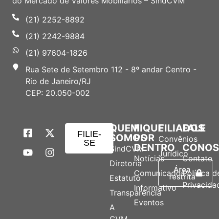
do Mercado de Valores Mobiliários – SindCVM
(21) 2252-8892
(21) 2242-9884
(21) 97604-1826
Rua Sete de Setembro 112 - 8º andar Centro -
Rio de Janeiro/RJ
CEP: 20.050-002
QUEM
FIQUE
FILIADOS
FALE
FILIE-
SOMOS
POR
Convênios
SE
DENTRO
CONO
SindCVM
Jurídico
Notícias
Contato
Diretoria
Área
Comunicados
Política d
restrita
Estatuto
Privacida
Informativo
Transparência
Eventos
A
CVM