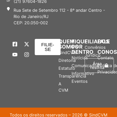
(21) 97604-1826
Rua Sete de Setembro 112 - 8º andar Centro -
Rio de Janeiro/RJ
CEP: 20.050-002
QUEM
FIQUE
FILIADOS
FALE
FILIE-
SOMOS
POR
Convênios
SE
DENTRO
CONO
SindCVM
Jurídico
Notícias
Contato
Diretoria
Área
Comunicados
Política d
restrita
Estatuto
Privacida
Informativo
Transparência
Eventos
A
CVM
Todos os direitos reservados – 2026 © SindCVM