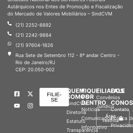
Autárquicos nos Entes de Promoção e Fiscalização
do Mercado de Valores Mobiliários – SindCVM
(21) 2252-8892
(21) 2242-9884
(21) 97604-1826
Rua Sete de Setembro 112 - 8º andar Centro -
Rio de Janeiro/RJ
CEP: 20.050-002
QUEM
FIQUE
FILIADOS
FALE
FILIE-
SOMOS
POR
Convênios
SE
DENTRO
CONO
SindCVM
Jurídico
Notícias
Contato
Diretoria
Área
Comunicados
Política d
restrita
Estatuto
Privacida
Informativo
Transparência