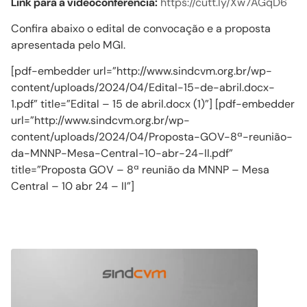
Link para a videoconferência:
https://cutt.ly/Xw7AGqD6
Confira abaixo o edital de convocação e a proposta
apresentada pelo MGI.
[pdf-embedder url=”http://www.sindcvm.org.br/wp-
content/uploads/2024/04/Edital-15-de-abril.docx-
1.pdf” title=”Edital – 15 de abril.docx (1)”] [pdf-embedder
url=”http://www.sindcvm.org.br/wp-
content/uploads/2024/04/Proposta-GOV-8ª-reunião-
da-MNNP-Mesa-Central-10-abr-24-II.pdf”
title=”Proposta GOV – 8ª reunião da MNNP – Mesa
Central – 10 abr 24 – II”]