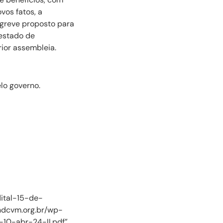
vos fatos, a
 greve proposto para
estado de
ior assembleia.
lo governo.
ital-15-de-
sindcvm.org.br/wp-
0-abr-24-II.pdf”