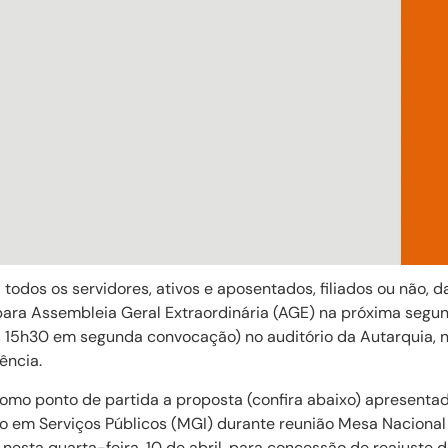
odos os servidores, ativos e aposentados, filiados ou não, 
para Assembleia Geral Extraordinária (AGE) na próxima segunda
às 15h30 em segunda convocação) no auditório da Autarquia, n
ência.
omo ponto de partida a proposta (confira abaixo) apresentad
o em Serviços Públicos (MGI) durante reunião Mesa Naciona
esta quarta-feira, 10 de abril, para concessão de reajuste d