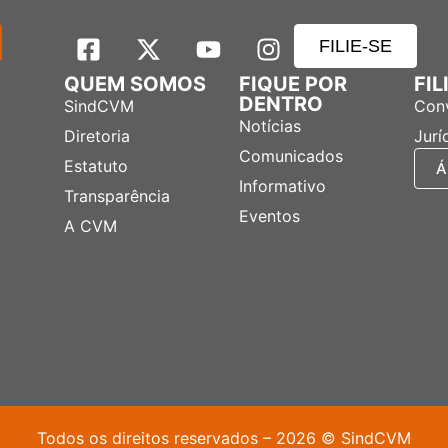
FILIE-SE
QUEM SOMOS
FIQUE POR
FI
DENTRO
SindCVM
Con
Notícias
Diretoria
Jurí
Comunicados
Estatuto
Á
Informativo
Transparência
Eventos
A CVM
Todos os direitos reservados – 2026 © SindCVM