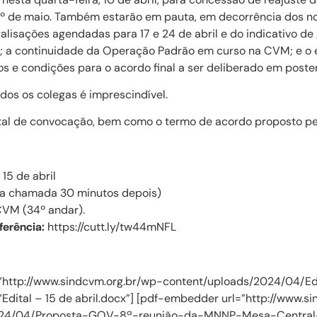
 1º de maio. Também estarão em pauta, em decorrência dos no
lisações agendadas para 17 e 24 de abril e do indicativo de
l; a continuidade da Operação Padrão em curso na CVM; e o 
s e condições para o acordo final a ser deliberado em poster
dos os colegas é imprescindível.
ital de convocação, bem como o termo de acordo proposto pe
15 de abril
a chamada 30 minutos depois)
CVM (34º andar).
ferência:
https://cutt.ly/tw44mNFL
”http://www.sindcvm.org.br/wp-content/uploads/2024/04/Ed
e=”Edital – 15 de abril.docx”] [pdf-embedder url=”http://www.
024/04/Proposta-GOV-8ª-reunião-da-MNNP-Mesa-Central-1