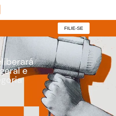
FILIE-SE
liberará
geral e
goria