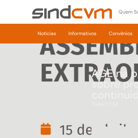
Quem S
Notícias
Informativos
Convênios
AGE na pr
sobre pr
continui
11/04/2024