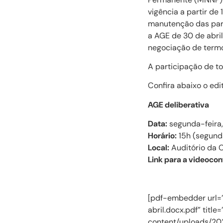
vigência a partir de
manutenção das para
a AGE de 30 de abri
negociação de termo
A participação de to
Confira abaixo o ed
AGE deliberativa
Data:
segunda-feira, 
Horário:
15h (segund
Local:
Auditório da 
Link para a videocon
[pdf-embedder url=
abril.docx.pdf” titl
content/uploads/2