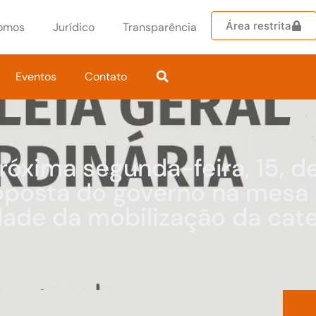
Área restrita
omos
Jurídico
Transparência
Eventos
Contato
óxima segunda-feira, 15, de
oposta do governo na mesa 
dade da mobilização da cate