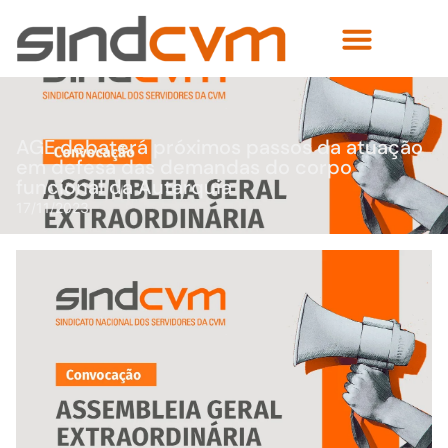
AGE debaterá próximos passos da atuação
em defesa das demandas do corpo
funcional da Autarquia
17/11/2023